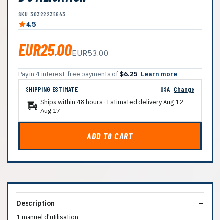
SKU: 30322235643
4.5
EUR25.00
EUR53.00
Pay in 4 interest-free payments of
$6.25
Learn more
SHIPPING ESTIMATE
USA
Change
Ships within 48 hours · Estimated delivery
Aug 12
-
Aug 17
ADD TO CART
Description
1 manuel d'utilisation