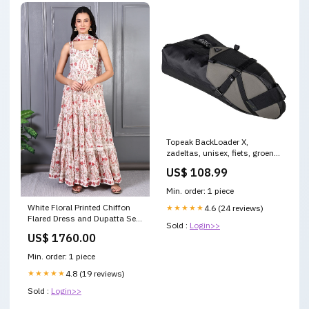
Topeak BackLoader X,
zadeltas, unisex, fiets, groen
Kaki
US$ 108.99
Min. order: 1 piece
White Floral Printed Chiffon
★★★★★
4.6 (24 reviews)
Flared Dress and Dupatta Set
Sold :
Login>>
W brand cotton kurta
US$ 1760.00
Min. order: 1 piece
★★★★★
4.8 (19 reviews)
Sold :
Login>>