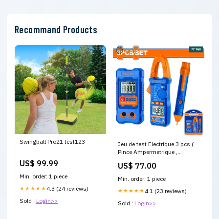
Recommand Products
Swingball Pro21 test123
Jeu de test Electrique 3 pcs (
Pince Ampermetrique ,
Detecteur et Multimetre )
US$ 99.99
US$ 77.00
WADFOW Capteur
Min. order: 1 piece
Min. order: 1 piece
★★★★★
4.3 (24 reviews)
★★★★★
4.1 (23 reviews)
Sold :
Login>>
Sold :
Login>>