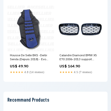
Housse De Selle BKS -Derbi
Calandre Diamond BMW X5
Senda (Depuis 2018) - Evo
E70 2006-2013 support
One bleu smt
téléphone automatique
US$ 49.90
US$ 164.90
infrarouge
★★★★★
4.8 (14 reviews)
★★★★★
4.5 (7 reviews)
Recommand Products