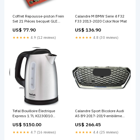
Coffret Repousse-piston Frein
Calandre M BMW Serie 4 F32
Set 21 Pièces becquet GLE
F33 2013-2020 Color:Noir Mat
W166
US$ 77.90
US$ 136.90
★★★★★
4.9 (12 reviews)
★★★★★
4.8 (30 reviews)
Tefal Bouilloire Électrique
Calandre Sport Bicolore Audi
Express 1.7L KI230D10
A5 B9 2017-2019 emblème
Uncategorized
Lexus
US$ 5150.00
US$ 266.45
★★★★★
4.7 (16 reviews)
★★★★★
4.4 (25 reviews)