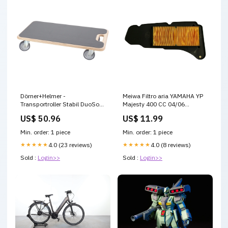
Dörner+Helmer -
Meiwa Filtro aria YAMAHA YP
Transportroller Stabil DuoSoft
Majesty 400 CC 04/06
590x290mm, 200kg,
Gambe-Tavoli
US$ 50.96
US$ 11.99
Antirutsch. - 290714
Klebstoffe
Min. order: 1 piece
Min. order: 1 piece
★★★★★
4.0 (23 reviews)
★★★★★
4.0 (8 reviews)
Sold :
Login>>
Sold :
Login>>