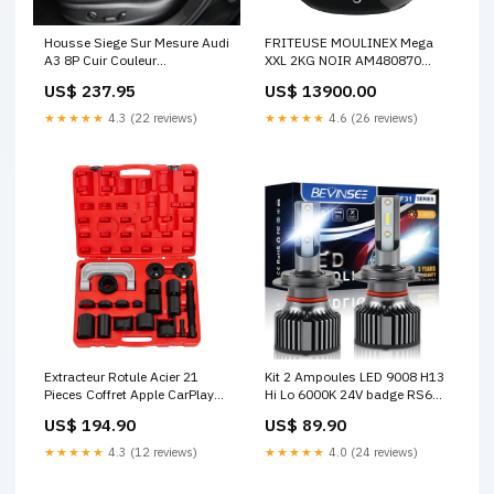
Housse Siege Sur Mesure Audi
FRITEUSE MOULINEX Mega
A3 8P Cuir Couleur
XXL 2KG NOIR AM480870
Cuir:Marron
Cocotte
US$ 237.95
US$ 13900.00
★★★★★
4.3 (22 reviews)
★★★★★
4.6 (26 reviews)
Extracteur Rotule Acier 21
Kit 2 Ampoules LED 9008 H13
Pieces Coffret Apple CarPlay
Hi Lo 6000K 24V badge RS6
sans fil Seat Ibiza
noir
US$ 194.90
US$ 89.90
★★★★★
4.3 (12 reviews)
★★★★★
4.0 (24 reviews)