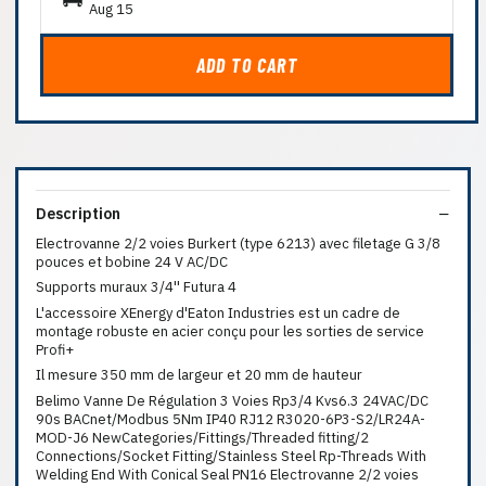
Aug 15
ADD TO CART
Description
Electrovanne 2/2 voies Burkert (type 6213) avec filetage G 3/8
pouces et bobine 24 V AC/DC
Supports muraux 3/4'' Futura 4
L'accessoire XEnergy d'Eaton Industries est un cadre de
montage robuste en acier conçu pour les sorties de service
Profi+
Il mesure 350 mm de largeur et 20 mm de hauteur
Belimo Vanne De Régulation 3 Voies Rp3/4 Kvs6.3 24VAC/DC
90s BACnet/Modbus 5Nm IP40 RJ12 R3020-6P3-S2/LR24A-
MOD-J6 NewCategories/Fittings/Threaded fitting/2
Connections/Socket Fitting/Stainless Steel Rp-Threads With
Welding End With Conical Seal PN16 Electrovanne 2/2 voies