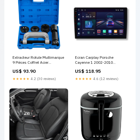
Extracteur Rotule Multimarque
Ecran Carplay Porsche
9 Pièces Coffret Acier
Cayenne 1 2002-2010
installation emblème LED VW
Paupières BMW X4 F26
US$ 93.90
US$ 118.95
★★★★★
4.2 (30 reviews)
★★★★★
4.6 (12 reviews)