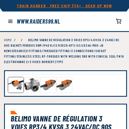
TRAIN HARDER · FREE SHIP $75+ · GEAR UP NOW
WWW.RAIDERS99.NL
HOME
/
/
BELIMO VANNE DE RÉGULATION 3 VOIES RP3/4 KVS6.3 24VAC/DC
90S BACNET/MODBUS 5NM IP40 RJ12 R3020-6P3-S2/LR24A-MOD-J6
NEWCATEGORIES/FITTINGS/THREADED FITTING/2 CONNECTIONS/SOCKET
FITTING/STAINLESS STEEL RP-THREADS WITH WELDING END WITH CONICAL SEAL PN16
ELECTROVANNE 2/2 VOIES BURKERT (TYPE
BELIMO VANNE DE RÉGULATION 3
VOIES RP3/4 KVS6.3 24VAC/DC 90S