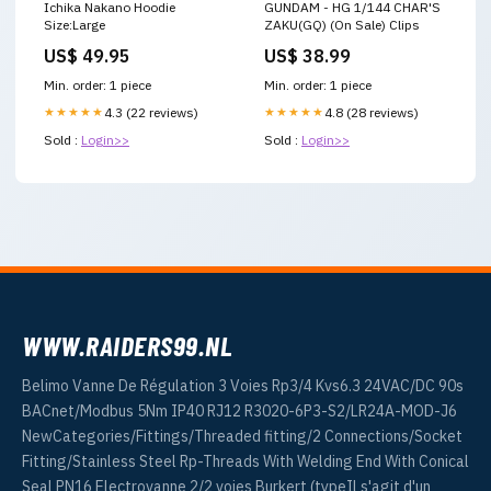
Ichika Nakano Hoodie
GUNDAM - HG 1/144 CHAR'S
Size:Large
ZAKU(GQ) (On Sale) Clips
US$ 49.95
US$ 38.99
Min. order: 1 piece
Min. order: 1 piece
★★★★★
4.3 (22 reviews)
★★★★★
4.8 (28 reviews)
Sold :
Login>>
Sold :
Login>>
WWW.RAIDERS99.NL
Belimo Vanne De Régulation 3 Voies Rp3/4 Kvs6.3 24VAC/DC 90s
BACnet/Modbus 5Nm IP40 RJ12 R3020-6P3-S2/LR24A-MOD-J6
NewCategories/Fittings/Threaded fitting/2 Connections/Socket
Fitting/Stainless Steel Rp-Threads With Welding End With Conical
Seal PN16 Electrovanne 2/2 voies Burkert (typeIl s'agit d'un