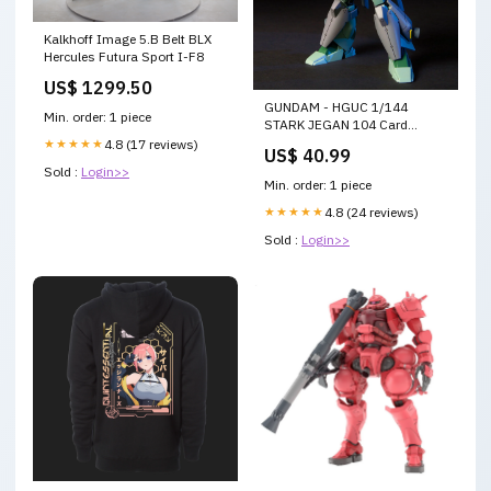
Kalkhoff Image 5.B Belt BLX
Hercules Futura Sport I-F8
US$ 1299.50
GUNDAM - HGUC 1/144
Min. order: 1 piece
STARK JEGAN 104 Card
Sleeves
★★★★★
4.8 (17 reviews)
US$ 40.99
Sold :
Login>>
Min. order: 1 piece
★★★★★
4.8 (24 reviews)
Sold :
Login>>