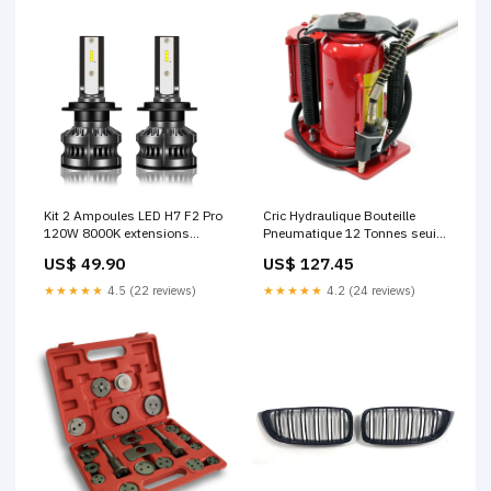
Kit 2 Ampoules LED H7 F2 Pro
Cric Hydraulique Bouteille
120W 8000K extensions
Pneumatique 12 Tonnes seuil
palettes audi argent noir bleu
porte personnalisé
US$ 49.90
US$ 127.45
rouge
★★★★★
4.5 (22 reviews)
★★★★★
4.2 (24 reviews)