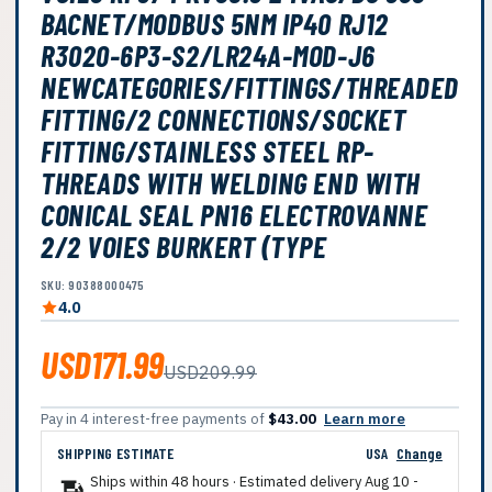
BACNET/MODBUS 5NM IP40 RJ12
R3020-6P3-S2/LR24A-MOD-J6
NEWCATEGORIES/FITTINGS/THREADED
FITTING/2 CONNECTIONS/SOCKET
FITTING/STAINLESS STEEL RP-
THREADS WITH WELDING END WITH
CONICAL SEAL PN16 ELECTROVANNE
2/2 VOIES BURKERT (TYPE
SKU: 90388000475
4.0
USD171.99
USD209.99
Pay in 4 interest-free payments of
$43.00
Learn more
SHIPPING ESTIMATE
USA
Change
Ships within 48 hours · Estimated delivery
Aug 10
-