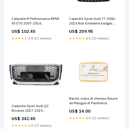
Calandre M Performance BMW
Calandre Sport Audi TT 2006-
X5 E70 2007-2014
2014 Noir Embleme badges
Color:Chrome
arrière BMW 630i
US$ 102.45
US$ 259.95
★★★★★
4.8 (15 reviews)
★★★★★
4.6 (22 reviews)
Barres corps et cheveux Beurre
de Mangue et Panthénol
Calandre Sport Audi Q2
Nombre de barres:5
US$ 14.00
Bicolore 2017-2019
accessoires voiture éclairage
US$ 342.45
★★★★★
4.9 (11 reviews)
★★★★★
5.0 (27 reviews)